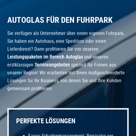
AUTOGLAS FÜR DEN FUHRPARK
Sie verfügen als Unternehmer über einen eigenen Fuhrpark,
Sie haben ein Autohaus, eine Spedition oder einen
Lieferdienst? Dann profitieren Sie von unseren
Leistungspaketen im Bereich Autoglas
und unseren
erstklassigen
Serviceangeboten
speziell für Firmen aus
unserer Region! Wir erarbeiten mit Ihnen maßgeschneiderte
Lösungen für Ihr Business, von denen Sie und Ihre Kunden
gemeinsam profitieren.
PERFEKTE LÖSUNGEN
Faires Schadenmanagement: Reparatur vor